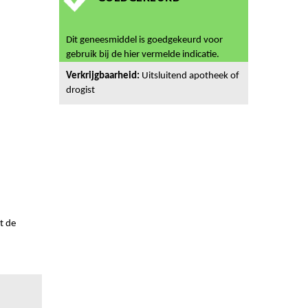
Dit geneesmiddel is goedgekeurd voor
gebruik bij de hier vermelde indicatie.
Verkrijgbaarheid:
Uitsluitend apotheek of
drogist
t de