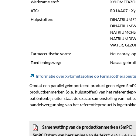
Werkzame stof:
XYLOMETAZOL
ATC:
R01AA07 - Xy
Hulpstoffen:
DINATRIUMED
DINATRIUMWA
NATRIUMCHL
NATRIUMDIWA
WATER, GEZU
Farmaceutische vorm:
Neusspray, op
Toedieningsweg:
Nasaal gebrui
Informatie over Xylometazoline op Farmacotherapeut
Omdat een parallel geïmporteerd product geen eigen SmPC
productkenmerken (o.a. hulpstoffen) van het referentiepro
patiëntenbijsluiter staat de exacte samenstelling van het 
handelsvergunning van het referentieproduct is ingetrokk
Samenvatting van de productkenmerken (SmPC)
SmPC Datum van herziening van de tekst:
6/6 Laatste ge