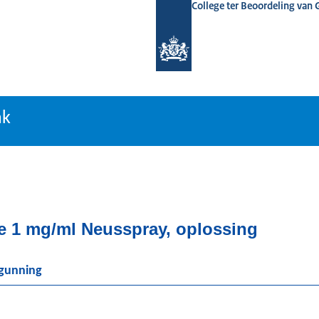
College ter Beoordeling van
tiebank
nk
e 1 mg/ml Neusspray, oplossing
rgunning