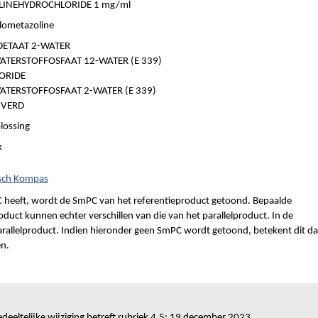
INEHYDROCHLORIDE 1 mg/ml
lometazoline
ETAAT 2-WATER
TERSTOFFOSFAAT 12-WATER (E 339)
ORIDE
TERSTOFFOSFAAT 2-WATER (E 339)
IVERD
lossing
k
isch Kompas
 heeft, wordt de SmPC van het referentieproduct getoond. Bepaalde
duct kunnen echter verschillen van die van het parallelproduct. In de
parallelproduct. Indien hieronder geen SmPC wordt getoond, betekent dit da
en.
deeltelijke wijziging betreft rubriek 4.5: 19 december 2023