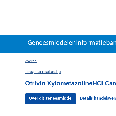
Geneesmiddeleninforma
Geneesmiddeleninformatieba
U
bevindt
zich
Zoeken
hier:
Terug naar resultaatlijst
Otrivin XylometazolineHCl Car
Over dit geneesmiddel
Details handelsve