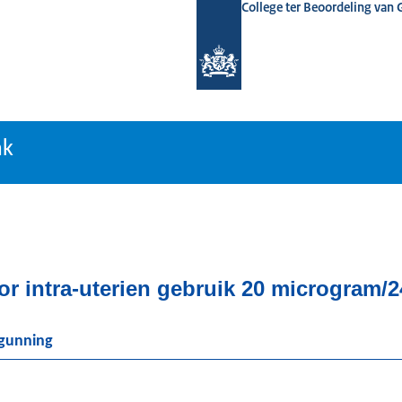
College ter Beoordeling van
tiebank
nk
or intra-uterien gebruik 20 microgram/2
rgunning