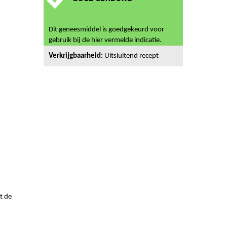
Dit geneesmiddel is goedgekeurd voor
gebruik bij de hier vermelde indicatie.
Verkrijgbaarheid:
Uitsluitend recept
t de