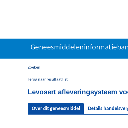
Geneesmiddeleninforma
Geneesmiddeleninformatieba
U
bevindt
zich
Zoeken
hier:
Terug naar resultaatlijst
Levosert afleveringsysteem vo
Over dit geneesmiddel
Details handelsve