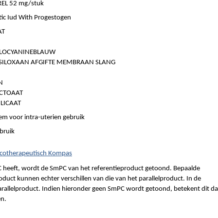
EL 52 mg/stuk
tic Iud With Progestogen
AT
TALOCYANINEBLAUW
SILOXAAN AFGIFTE MEMBRAAN SLANG
N
OCTOAAT
LICAAT
em voor intra-uterien gebruik
ebruik
macotherapeutisch Kompas
 heeft, wordt de SmPC van het referentieproduct getoond. Bepaalde
duct kunnen echter verschillen van die van het parallelproduct. In de
parallelproduct. Indien hieronder geen SmPC wordt getoond, betekent dit da
en.