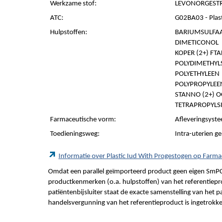
Werkzame stof:
LEVONORGESTR
ATC:
G02BA03 - Plas
Hulpstoffen:
BARIUMSULFA
DIMETICONOL
KOPER (2+) F
POLYDIMETHYL
POLYETHYLEEN
POLYPROPYLEE
STANNO (2+) 
TETRAPROPYLSI
Farmaceutische vorm:
Afleveringsyste
Toedieningsweg:
Intra-uterien g
Informatie over Plastic Iud With Progestogen op Far
Omdat een parallel geïmporteerd product geen eigen SmPC
productkenmerken (o.a. hulpstoffen) van het referentiepro
patiëntenbijsluiter staat de exacte samenstelling van het 
handelsvergunning van het referentieproduct is ingetrokk