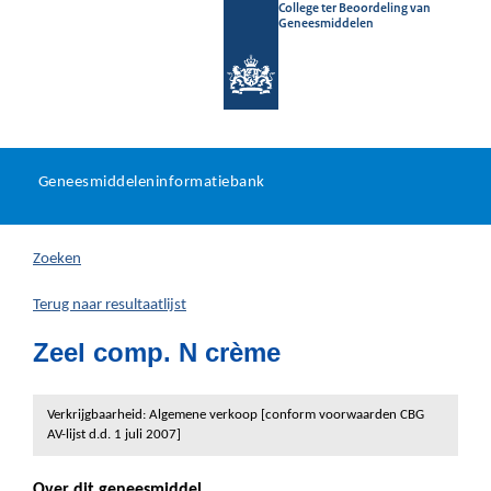
College ter Beoordeling van
Geneesmiddelen
Geneesmiddeleninformatieb
Ga
U
dir
Geneesmiddeleninformatiebank
na
bevindt
in
zich
Zoeken
hier:
Terug naar resultaatlijst
Zeel comp. N crème
Verkrijgbaarheid: Algemene verkoop [conform voorwaarden CBG
AV-lijst d.d. 1 juli 2007]
Over dit geneesmiddel