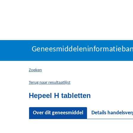
Geneesmiddeleninforma
Geneesmiddeleninformatieba
U
bevindt
zich
Zoeken
hier:
Terug naar resultaatlijst
Hepeel H tabletten
Over dit geneesmiddel
Details handelsve