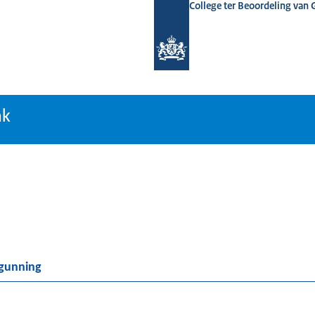
College ter Beoordeling van
tiebank
nk
rgunning