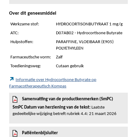
Over dit geneesmiddel
Werkzame stof:
HYDROCORTISONBUTYRAAT 1 mg/g
ATC:
D07AB02 - Hydrocortisone Butyrate
Hulpstoffen:
PARAFFINE, VLOEIBAAR (E905)
POLYETHYLEEN
Farmaceutische vorm:
Zalf
Toedieningsweg:
Cutaan gebruik
Informatie over Hydrocortisone Butyrate op
Farmacotherapeutisch Kompas
Samenvatting van de productkenmerken (SmPC)
SmPC Datum van herziening van de tekst:
Laatste
gedeeltelijke wijziging betreft rubriek 4.4: 21 maart 2026
Patiëntenbijsluiter