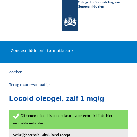
College ter Beoordeling van
Geneesmiddelen
Geneesmiddeleninformatieb
Ga
U
dir
Geneesmiddeleninformatiebank
na
bevindt
in
zich
Zoeken
hier:
Terug naar resultaatlijst
Locoid oleogel, zalf 1 mg/g
Dit geneesmiddel is goedgekeurd voor gebruik bij de hier
vermelde indicatie.
Verkrijgbaarheid: Uitsluitend recept