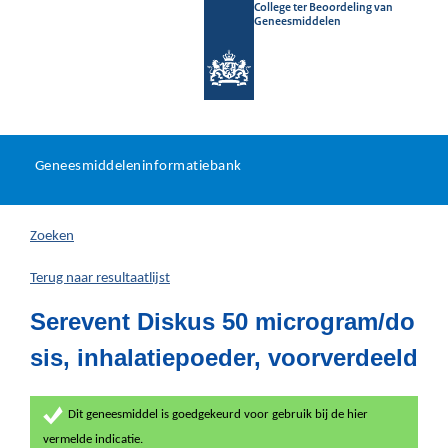
College ter Beoordeling van
Geneesmiddelen
Geneesmiddeleninformatieb
Ga
U
dir
Geneesmiddeleninformatiebank
na
bevindt
in
zich
Zoeken
hier:
Terug naar resultaatlijst
Serevent Diskus 50 microgram/do
sis, inhalatiepoeder, voorverdeeld
Dit geneesmiddel is goedgekeurd voor gebruik bij de hier
vermelde indicatie.