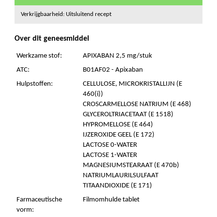
Verkrijgbaarheid: Uitsluitend recept
Over dit geneesmiddel
Werkzame stof:
APIXABAN 2,5 mg/stuk
ATC:
B01AF02 - Apixaban
Hulpstoffen:
CELLULOSE, MICROKRISTALLIJN (E
460(i))
CROSCARMELLOSE NATRIUM (E 468)
GLYCEROLTRIACETAAT (E 1518)
HYPROMELLOSE (E 464)
IJZEROXIDE GEEL (E 172)
LACTOSE 0-WATER
LACTOSE 1-WATER
MAGNESIUMSTEARAAT (E 470b)
NATRIUMLAURILSULFAAT
TITAANDIOXIDE (E 171)
Farmaceutische
Filmomhulde tablet
vorm: