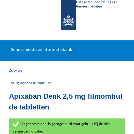
College ter Beoordeling van
Geneesmiddelen
Geneesmiddeleninformatieb
Ga
U
dir
Geneesmiddeleninformatiebank
na
bevindt
in
zich
Zoeken
hier:
Terug naar resultaatlijst
Apixaban Denk 2,5 mg filmomhul
de tabletten
Dit geneesmiddel is goedgekeurd voor gebruik bij de hier
vermelde indicatie.