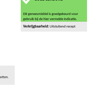
Dit geneesmiddel is goedgekeurd voor
gebruik bij de hier vermelde indicatie.
Verkrijgbaarheid:
Uitsluitend recept
atten.