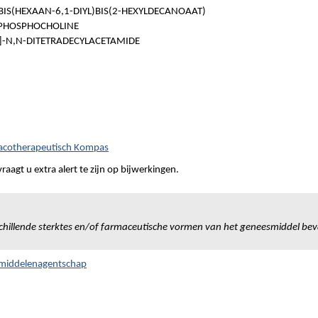
BIS(HEXAAN-6,1-DIYL)BIS(2-HEXYLDECANOAAT)
-PHOSPHOCHOLINE
0]-N,N-DITETRADECYLACETAMIDE
macotherapeutisch Kompas
aagt u extra alert te zijn op bijwerkingen.
chillende sterktes en/of farmaceutische vormen van het geneesmiddel bev
smiddelenagentschap