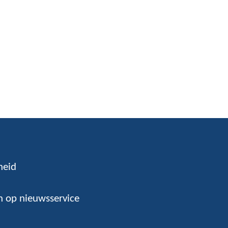
n
heid
 op nieuwsservice