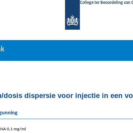
College ter Beoordeling van
tiebank
nk
dosis dispersie voor injectie in een v
rgunning
RNA 0,1 mg/ml