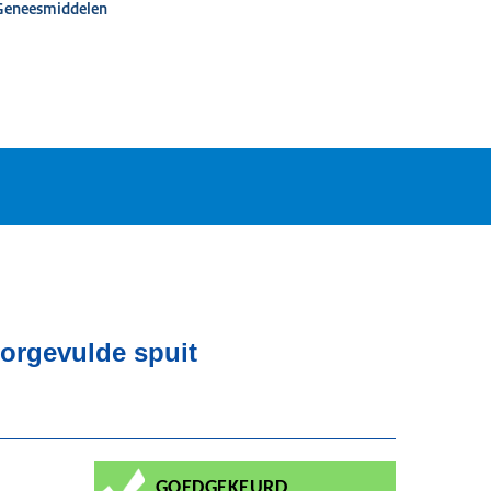
 Geneesmiddelen
oorgevulde spuit
GOEDGEKEURD