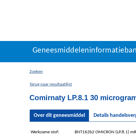
Geneesmiddeleninforma
Geneesmiddeleninformatieba
U
bevindt
zich
Zoeken
hier:
Terug naar resultaatlijst
Comirnaty LP.8.1 30 microgram/
Over dit geneesmiddel
Details handelsve
Werkzame stof:
BNT162b2 OMICRON (LP.8.1) m