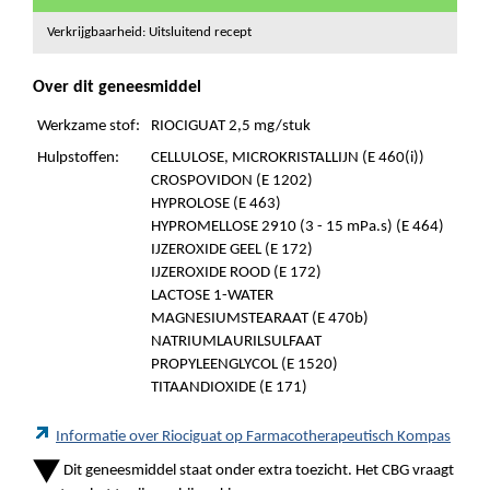
Verkrijgbaarheid: Uitsluitend recept
Over dit geneesmiddel
Werkzame stof:
RIOCIGUAT 2,5 mg/stuk
Hulpstoffen:
CELLULOSE, MICROKRISTALLIJN (E 460(i))
CROSPOVIDON (E 1202)
HYPROLOSE (E 463)
HYPROMELLOSE 2910 (3 - 15 mPa.s) (E 464)
IJZEROXIDE GEEL (E 172)
IJZEROXIDE ROOD (E 172)
LACTOSE 1-WATER
MAGNESIUMSTEARAAT (E 470b)
NATRIUMLAURILSULFAAT
PROPYLEENGLYCOL (E 1520)
TITAANDIOXIDE (E 171)
Informatie over Riociguat op Farmacotherapeutisch Kompas
Dit geneesmiddel staat onder extra toezicht. Het CBG vraagt