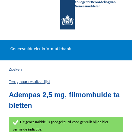
College ter Beoordeling van
Geneesmiddelen
Geneesmiddeleninformatieb
Ga
U
dir
Geneesmiddeleninformatiebank
na
bevindt
in
zich
Zoeken
hier:
Terug naar resultaatlijst
Adempas 2,5 mg, filmomhulde ta
bletten
Dit geneesmiddel is goedgekeurd voor gebruik bij de hier
vermelde indicatie.