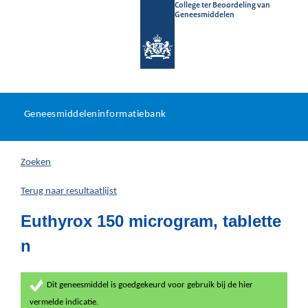
College ter Beoordeling van
Geneesmiddelen
Geneesmiddeleninformatieb
Ga
U
dir
Geneesmiddeleninformatiebank
na
bevindt
in
zich
Zoeken
hier:
Terug naar resultaatlijst
Euthyrox 150 microgram, tablette
n
Dit geneesmiddel is goedgekeurd voor gebruik bij de hier
vermelde indicatie.