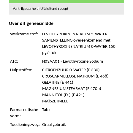
Verkrijgbaarheid: Uitsluitend recept
Over dit geneesmiddel
Werkzame stof:
LEVOTHYROXINENATRIUM 5-WATER
SAMENSTELLING overeenkomend met
LEVOTHYROXINENATRIUM 0-WATER 150
µg/stuk
ATC:
H03AA01 - Levothyroxine Sodium
Hulpstoffen:
CITROENZUUR 0-WATER (E 330)
CROSCARMELLOSE NATRIUM (E 468)
GELATINE (E 441)
MAGNESIUMSTEARAAT (E 470b)
MANNITOL (D-) (E 421)
MAÏSZETMEEL
Farmaceutische
Tablet
vorm:
Toedieningsweg:
Oraal gebruik