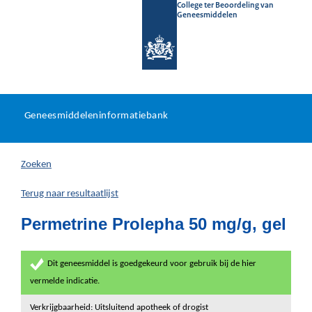
College ter Beoordeling van
Geneesmiddelen
Geneesmiddeleninformatieb
Ga
U
dir
Geneesmiddeleninformatiebank
na
bevindt
in
zich
Zoeken
hier:
Terug naar resultaatlijst
Permetrine Prolepha 50 mg/g, gel
Dit geneesmiddel is goedgekeurd voor gebruik bij de hier
vermelde indicatie.
Verkrijgbaarheid: Uitsluitend apotheek of drogist