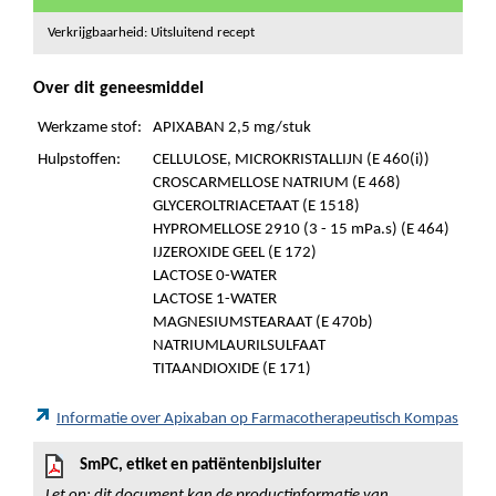
Verkrijgbaarheid: Uitsluitend recept
Over dit geneesmiddel
Werkzame stof:
APIXABAN 2,5 mg/stuk
Hulpstoffen:
CELLULOSE, MICROKRISTALLIJN (E 460(i))
CROSCARMELLOSE NATRIUM (E 468)
GLYCEROLTRIACETAAT (E 1518)
HYPROMELLOSE 2910 (3 - 15 mPa.s) (E 464)
IJZEROXIDE GEEL (E 172)
LACTOSE 0-WATER
LACTOSE 1-WATER
MAGNESIUMSTEARAAT (E 470b)
NATRIUMLAURILSULFAAT
TITAANDIOXIDE (E 171)
Informatie over Apixaban op Farmacotherapeutisch Kompas
SmPC, etiket en patiëntenbijsluiter
Let op: dit document kan de productinformatie van