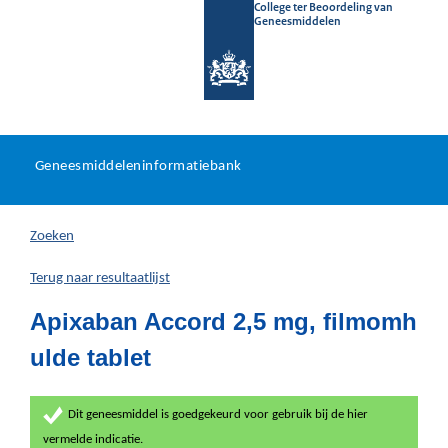
College ter Beoordeling van
Geneesmiddelen
Geneesmiddeleninformatieb
Ga
U
dir
Geneesmiddeleninformatiebank
na
bevindt
in
zich
Zoeken
hier:
Terug naar resultaatlijst
Apixaban Accord 2,5 mg, filmomh
ulde tablet
Dit geneesmiddel is goedgekeurd voor gebruik bij de hier
vermelde indicatie.