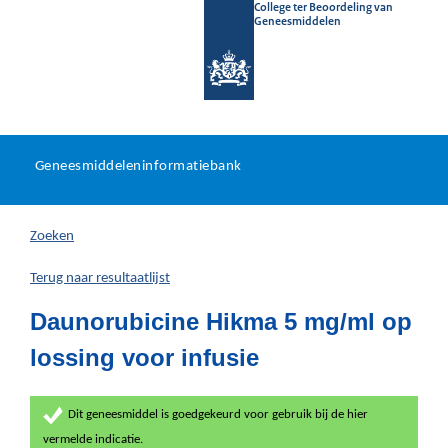
College ter Beoordeling van
Geneesmiddelen
Geneesmiddeleninformatieb
Ga
U
dir
Geneesmiddeleninformatiebank
na
bevindt
in
zich
Zoeken
hier:
Terug naar resultaatlijst
Daunorubicine Hikma 5 mg/ml op
lossing voor infusie
Dit geneesmiddel is goedgekeurd voor gebruik bij de hier
vermelde indicatie.