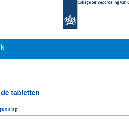
College ter Beoordeling van
tiebank
nk
de tabletten
rgunning