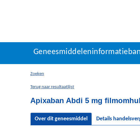
Geneesmiddeleninforma
Geneesmiddeleninformatieba
U
bevindt
zich
Zoeken
hier:
Terug naar resultaatlijst
Apixaban Abdi 5 mg filmomhul
Over dit geneesmiddel
Details handelsve