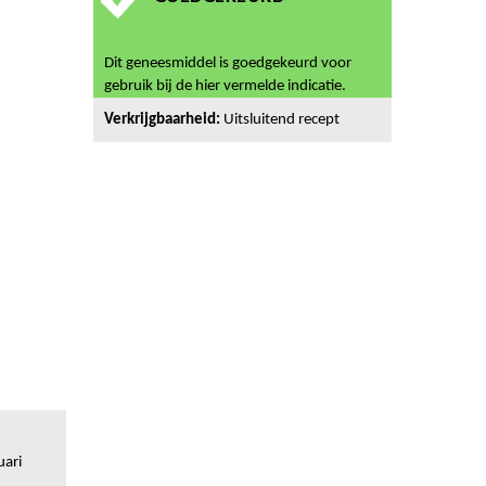
Dit geneesmiddel is goedgekeurd voor
gebruik bij de hier vermelde indicatie.
Verkrijgbaarheid:
Uitsluitend recept
uari