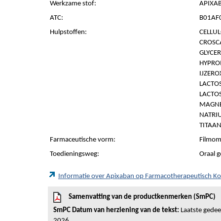
Werkzame stof:
APIXAB
ATC:
B01AF0
Hulpstoffen:
CELLUL
CROSC
GLYCER
HYPROM
IJZERO
LACTO
LACTO
MAGNE
NATRI
TITAAN
Farmaceutische vorm:
Filmom
Toedieningsweg:
Oraal g
Informatie over Apixaban op Farmacotherapeutisch K
Samenvatting van de productkenmerken (SmPC)
SmPC Datum van herziening van de tekst:
Laatste gedeelt
2026