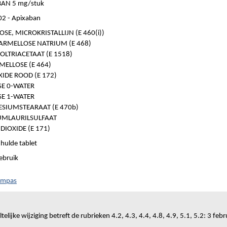
AN 5 mg/stuk
2 - Apixaban
OSE, MICROKRISTALLIJN (E 460(i))
ARMELLOSE NATRIUM (E 468)
OLTRIACETAAT (E 1518)
ELLOSE (E 464)
XIDE ROOD (E 172)
SE 0-WATER
SE 1-WATER
SIUMSTEARAAT (E 470b)
UMLAURILSULFAAT
DIOXIDE (E 171)
hulde tablet
ebruik
ompas
elijke wijziging betreft de rubrieken 4.2, 4.3, 4.4, 4.8, 4.9, 5.1, 5.2: 3 febr