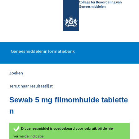
College ter Beoordeling van
Geneesmiddelen
Geneesmiddeleninformatieb
Ga
U
dir
Geneesmiddeleninformatiebank
na
bevindt
in
zich
Zoeken
hier:
Terug naar resultaatlijst
Sewab 5 mg filmomhulde tablette
n
Dit geneesmiddel is goedgekeurd voor gebruik bij de hier
vermelde indicatie.