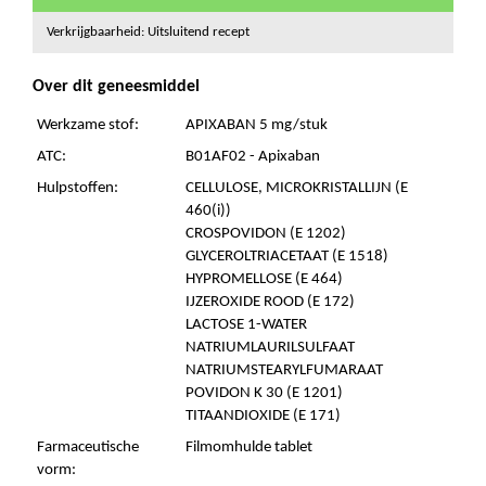
Verkrijgbaarheid: Uitsluitend recept
Over dit geneesmiddel
Werkzame stof:
APIXABAN 5 mg/stuk
ATC:
B01AF02 - Apixaban
Hulpstoffen:
CELLULOSE, MICROKRISTALLIJN (E
460(i))
CROSPOVIDON (E 1202)
GLYCEROLTRIACETAAT (E 1518)
HYPROMELLOSE (E 464)
IJZEROXIDE ROOD (E 172)
LACTOSE 1-WATER
NATRIUMLAURILSULFAAT
NATRIUMSTEARYLFUMARAAT
POVIDON K 30 (E 1201)
TITAANDIOXIDE (E 171)
Farmaceutische
Filmomhulde tablet
vorm: