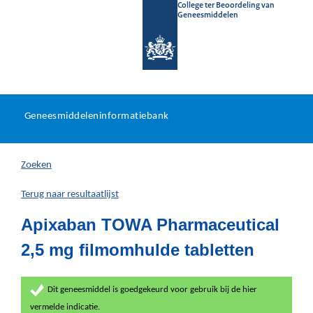
College ter Beoordeling van
Geneesmiddelen
Geneesmiddeleninformatieb
Ga
U
dir
Geneesmiddeleninformatiebank
na
bevindt
in
zich
Zoeken
hier:
Terug naar resultaatlijst
Apixaban TOWA Pharmaceutical
2,5 mg filmomhulde tabletten
Dit geneesmiddel is goedgekeurd voor gebruik bij de hier
vermelde indicatie.