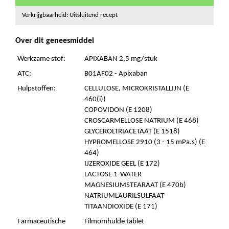
Verkrijgbaarheid: Uitsluitend recept
Over dit geneesmiddel
Werkzame stof:
APIXABAN 2,5 mg/stuk
ATC:
B01AF02 - Apixaban
Hulpstoffen:
CELLULOSE, MICROKRISTALLIJN (E
460(i))
COPOVIDON (E 1208)
CROSCARMELLOSE NATRIUM (E 468)
GLYCEROLTRIACETAAT (E 1518)
HYPROMELLOSE 2910 (3 - 15 mPa.s) (E
464)
IJZEROXIDE GEEL (E 172)
LACTOSE 1-WATER
MAGNESIUMSTEARAAT (E 470b)
NATRIUMLAURILSULFAAT
TITAANDIOXIDE (E 171)
Farmaceutische
Filmomhulde tablet