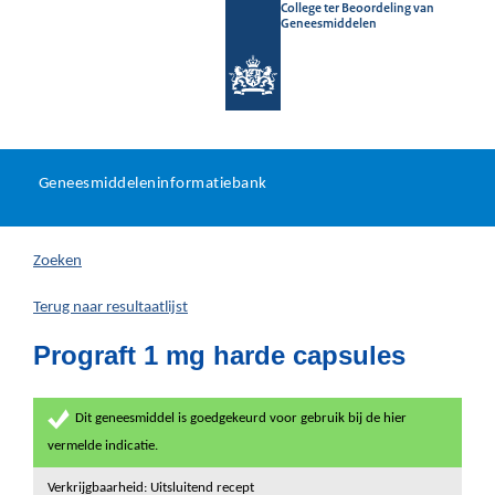
College ter Beoordeling van
Geneesmiddelen
Geneesmiddeleninformatieb
Ga
U
dir
Geneesmiddeleninformatiebank
na
bevindt
in
zich
Zoeken
hier:
Terug naar resultaatlijst
Prograft 1 mg harde capsules
Dit geneesmiddel is goedgekeurd voor gebruik bij de hier
vermelde indicatie.
Verkrijgbaarheid: Uitsluitend recept