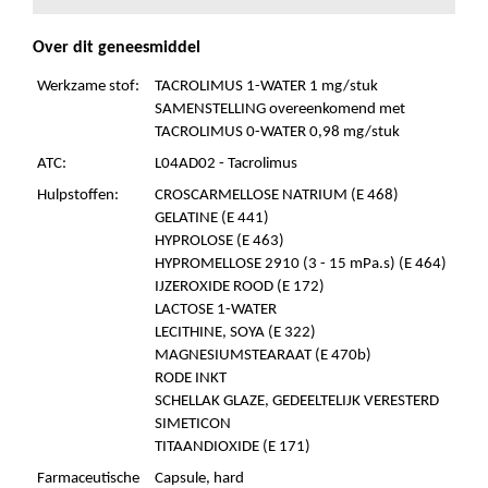
Over dit geneesmiddel
Werkzame stof:
TACROLIMUS 1-WATER 1 mg/stuk
SAMENSTELLING overeenkomend met
TACROLIMUS 0-WATER 0,98 mg/stuk
ATC:
L04AD02 - Tacrolimus
Hulpstoffen:
CROSCARMELLOSE NATRIUM (E 468)
GELATINE (E 441)
HYPROLOSE (E 463)
HYPROMELLOSE 2910 (3 - 15 mPa.s) (E 464)
IJZEROXIDE ROOD (E 172)
LACTOSE 1-WATER
LECITHINE, SOYA (E 322)
MAGNESIUMSTEARAAT (E 470b)
RODE INKT
SCHELLAK GLAZE, GEDEELTELIJK VERESTERD
SIMETICON
TITAANDIOXIDE (E 171)
Farmaceutische
Capsule, hard