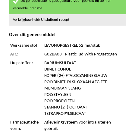
Dit geneesmiddel is goedgekeurd voor gebruik bij de hier
vermelde indicatie.
Verkrijgbaarheid: Uitsluitend recept
Over dit geneesmiddel
Werkzame stof:
LEVONORGESTREL 52 mg/stuk
ATC:
G02BA03 - Plastic Iud With Progestogen
Hulpstoffen:
BARIUMSULFAAT
DIMETICONOL
KOPER (2+) FTALOCYANINEBLAUW
POLYDIMETHYLSILOXAAN AFGIFTE
MEMBRAAN SLANG
POLYETHYLEEN
POLYPROPYLEEN
STANNO (2+) OCTOAAT
TETRAPROPYLSILICAAT
Farmaceutische
Afleveringsysteem voor intra-uterien
vorm:
gebruik