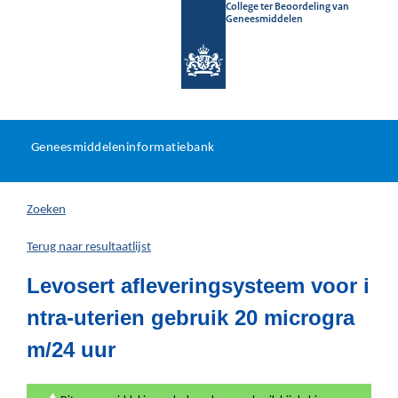
College ter Beoordeling van
Geneesmiddelen
Geneesmiddeleninformatieb
Ga
U
dir
Geneesmiddeleninformatiebank
na
bevindt
in
zich
Zoeken
hier:
Terug naar resultaatlijst
Levosert afleveringsysteem voor i
ntra-uterien gebruik 20 microgra
m/24 uur