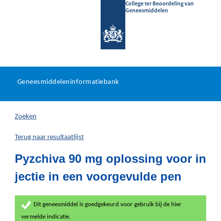
College ter Beoordeling van
Geneesmiddelen
Geneesmiddeleninformatieb
Ga
U
dir
Geneesmiddeleninformatiebank
na
bevindt
in
zich
Zoeken
hier:
Terug naar resultaatlijst
Pyzchiva 90 mg oplossing voor in
jectie in een voorgevulde pen
Dit geneesmiddel is goedgekeurd voor gebruik bij de hier
vermelde indicatie.