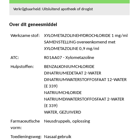
Verkrijgbaarheid: Uitsluitend apotheek of drogist
Over dit geneesmiddel
Werkzame stof:
XYLOMETAZOLINEHYDROCHLORIDE 1 mg/ml
SAMENSTELLING overeenkomend met
XYLOMETAZOLINE 0,9 mg/ml
ATC:
R01AA07 - Xylometazoline
Hulpstoffen:
BENZALKONIUMCHLORIDE
DINATRIUMEDETAAT 2-WATER
DINATRIUMWATERSTOFFOSFAAT 12-WATER
(E 339)
NATRIUMCHLORIDE
NATRIUMDIWATERSTOFFOSFAAT 2-WATER
(E 339)
WATER, GEZUIVERD
Farmaceutische
Neusdruppels, oplossing
vorm:
Toedieningsweg:
Nasaal gebruik