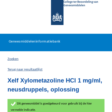
College ter Beoordeling van
Geneesmiddelen
Geneesmiddeleninformatieb
Ga
U
dir
Geneesmiddeleninformatiebank
na
bevindt
in
zich
Zoeken
hier:
Terug naar resultaatlijst
Xelf Xylometazoline HCl 1 mg/ml,
neusdruppels, oplossing
Dit geneesmiddel is goedgekeurd voor gebruik bij de hier
vermelde indicatie.