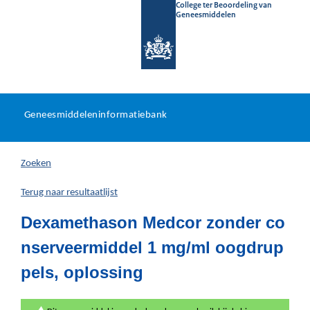
College ter Beoordeling van
Geneesmiddelen
Geneesmiddeleninformatieb
Ga
U
dir
Geneesmiddeleninformatiebank
na
bevindt
in
zich
Zoeken
hier:
Terug naar resultaatlijst
Dexamethason Medcor zonder co
nserveermiddel 1 mg/ml oogdrup
pels, oplossing