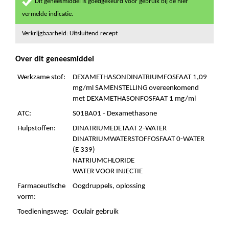
Dit geneesmiddel is goedgekeurd voor gebruik bij de hier
vermelde indicatie.
Verkrijgbaarheid: Uitsluitend recept
Over dit geneesmiddel
Werkzame stof:
DEXAMETHASONDINATRIUMFOSFAAT 1,09
mg/ml SAMENSTELLING overeenkomend
met DEXAMETHASONFOSFAAT 1 mg/ml
ATC:
S01BA01 - Dexamethasone
Hulpstoffen:
DINATRIUMEDETAAT 2-WATER
DINATRIUMWATERSTOFFOSFAAT 0-WATER
(E 339)
NATRIUMCHLORIDE
WATER VOOR INJECTIE
Farmaceutische
Oogdruppels, oplossing
vorm:
Toedieningsweg:
Oculair gebruik