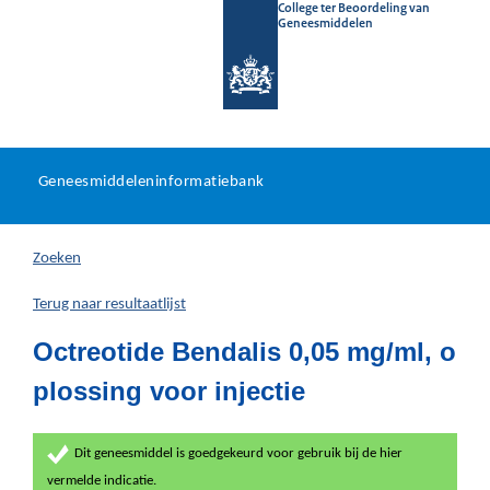
College ter Beoordeling van
Geneesmiddelen
Geneesmiddeleninformatieb
Ga
U
dir
Geneesmiddeleninformatiebank
na
bevindt
in
zich
Zoeken
hier:
Terug naar resultaatlijst
Octreotide Bendalis 0,05 mg/ml, o
plossing voor injectie
Dit geneesmiddel is goedgekeurd voor gebruik bij de hier
vermelde indicatie.