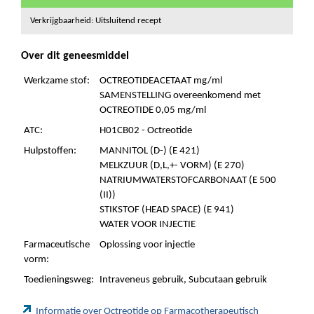
Verkrijgbaarheid: Uitsluitend recept
Over dit geneesmiddel
Werkzame stof:
OCTREOTIDEACETAAT mg/ml
SAMENSTELLING overeenkomend met
OCTREOTIDE 0,05 mg/ml
ATC:
H01CB02 - Octreotide
Hulpstoffen:
MANNITOL (D-) (E 421)
MELKZUUR (D,L,+- VORM) (E 270)
NATRIUMWATERSTOFCARBONAAT (E 500
(II))
STIKSTOF (HEAD SPACE) (E 941)
WATER VOOR INJECTIE
Farmaceutische
Oplossing voor injectie
vorm:
Toedieningsweg:
Intraveneus gebruik, Subcutaan gebruik
Informatie over Octreotide op Farmacotherapeutisch