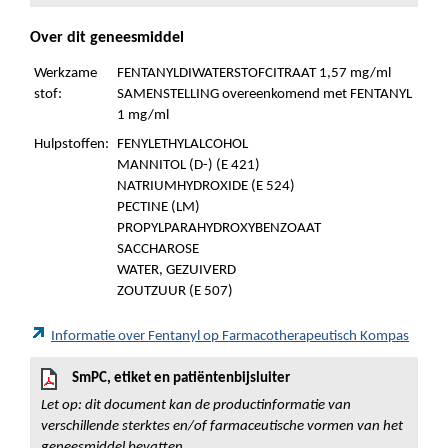
Over dit geneesmiddel
Werkzame
FENTANYLDIWATERSTOFCITRAAT 1,57 mg/ml
stof:
SAMENSTELLING overeenkomend met FENTANYL
1 mg/ml
Hulpstoffen:
FENYLETHYLALCOHOL
MANNITOL (D-) (E 421)
NATRIUMHYDROXIDE (E 524)
PECTINE (LM)
PROPYLPARAHYDROXYBENZOAAT
SACCHAROSE
WATER, GEZUIVERD
ZOUTZUUR (E 507)
Informatie over Fentanyl op Farmacotherapeutisch Kompas
SmPC, etiket en patiëntenbijsluiter
Let op: dit document kan de productinformatie van
verschillende sterktes en/of farmaceutische vormen van het
geneesmiddel bevatten.