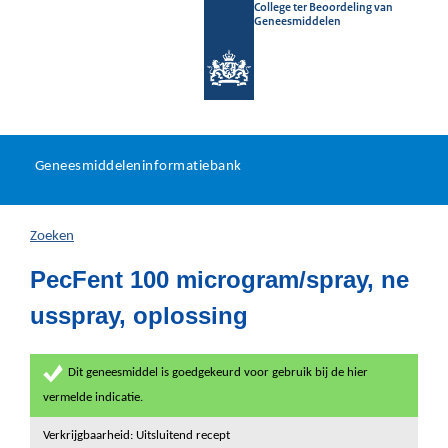
College ter Beoordeling van
Geneesmiddelen
Geneesmiddeleninformatieb
Ga
U
dir
Geneesmiddeleninformatiebank
na
bevindt
in
zich
Zoeken
hier:
PecFent 100 microgram/spray, ne
usspray, oplossing
Dit geneesmiddel is goedgekeurd voor gebruik bij de hier
vermelde indicatie.
Verkrijgbaarheid: Uitsluitend recept