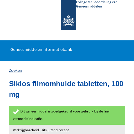
College ter Beoordeling van
Geneesmiddelen
Geneesmiddeleninformatieb
Ga
U
dir
Geneesmiddeleninformatiebank
na
bevindt
in
zich
Zoeken
hier:
Siklos filmomhulde tabletten, 100
mg
Dit geneesmiddel is goedgekeurd voor gebruik bij de hier
vermelde indicatie.
Verkrijgbaarheid: Uitsluitend recept