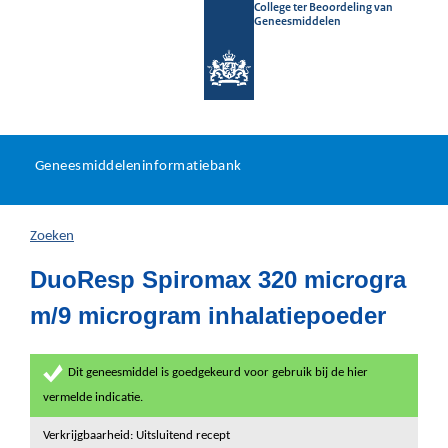
College ter Beoordeling van
Geneesmiddelen
Geneesmiddeleninformatieb
Ga
U
dir
Geneesmiddeleninformatiebank
na
bevindt
in
zich
Zoeken
hier:
DuoResp Spiromax 320 microgra
m/9 microgram inhalatiepoeder
Dit geneesmiddel is goedgekeurd voor gebruik bij de hier
vermelde indicatie.
Verkrijgbaarheid: Uitsluitend recept