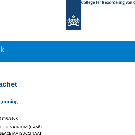
College ter Beoordeling van
tiebank
nk
achet
rgunning
0 mg/stuk
OSE NATRIUM (E 468)
SEACETAATSUCCINAAT