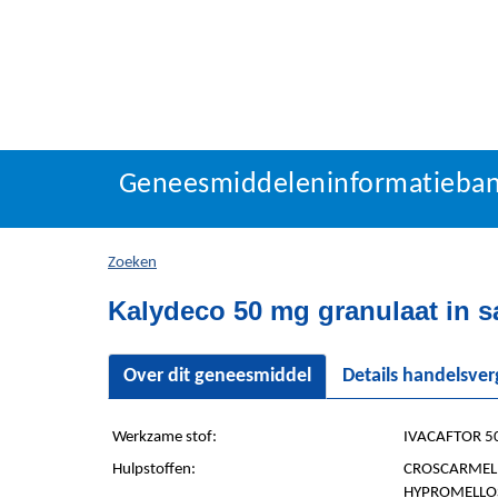
Geneesmiddeleninforma
Geneesmiddeleninformatieba
U
bevindt
zich
Zoeken
hier:
Kalydeco 50 mg granulaat in s
Over dit geneesmiddel
Details handelsve
Werkzame stof:
IVACAFTOR 5
Hulpstoffen:
CROSCARMELL
HYPROMELLO