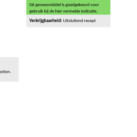
Dit geneesmiddel is goedgekeurd voor
gebruik bij de hier vermelde indicatie.
Verkrijgbaarheid:
Uitsluitend recept
atten.
n