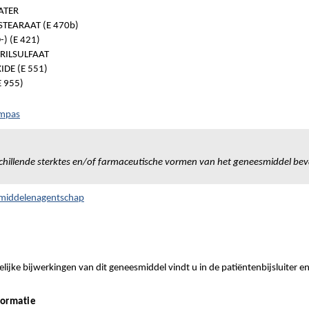
ATER
EARAAT (E 470b)
) (E 421)
RILSULFAAT
IDE (E 551)
 955)
ompas
chillende sterktes en/of farmaceutische vormen van het geneesmiddel bev
smiddelenagentschap
ijke bijwerkingen van dit geneesmiddel vindt u in de patiëntenbijsluiter e
formatie