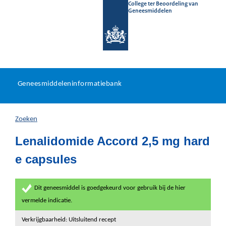
College ter Beoordeling van
Geneesmiddelen
Geneesmiddeleninformatieb
Ga
U
dir
Geneesmiddeleninformatiebank
na
bevindt
in
zich
Zoeken
hier:
Lenalidomide Accord 2,5 mg hard
e capsules
Dit geneesmiddel is goedgekeurd voor gebruik bij de hier
vermelde indicatie.
Verkrijgbaarheid: Uitsluitend recept