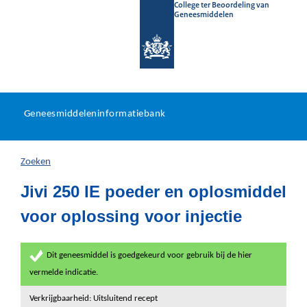
College ter Beoordeling van
Geneesmiddelen
Geneesmiddeleninformatieb
Ga
U
dir
Geneesmiddeleninformatiebank
na
bevindt
in
zich
Zoeken
hier:
Jivi 250 IE poeder en oplosmiddel
voor oplossing voor injectie
Dit geneesmiddel is goedgekeurd voor gebruik bij de hier
vermelde indicatie.
Verkrijgbaarheid: Uitsluitend recept