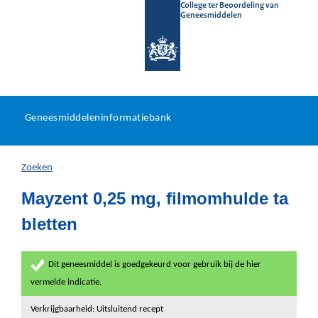
College ter Beoordeling van
Geneesmiddelen
Geneesmiddeleninformatieb
Ga
U
dir
Geneesmiddeleninformatiebank
na
bevindt
in
zich
Zoeken
hier:
Mayzent 0,25 mg, filmomhulde ta
bletten
Dit geneesmiddel is goedgekeurd voor gebruik bij de hier
vermelde indicatie.
Verkrijgbaarheid: Uitsluitend recept