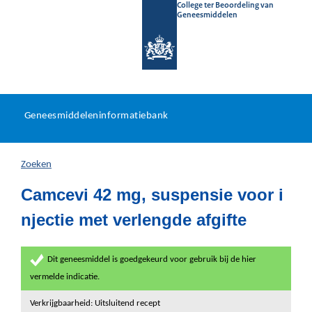
College ter Beoordeling van
Geneesmiddelen
Geneesmiddeleninformatieb
Ga
U
dir
Geneesmiddeleninformatiebank
na
bevindt
in
zich
Zoeken
hier:
Camcevi 42 mg, suspensie voor i
njectie met verlengde afgifte
Dit geneesmiddel is goedgekeurd voor gebruik bij de hier
vermelde indicatie.
Verkrijgbaarheid: Uitsluitend recept