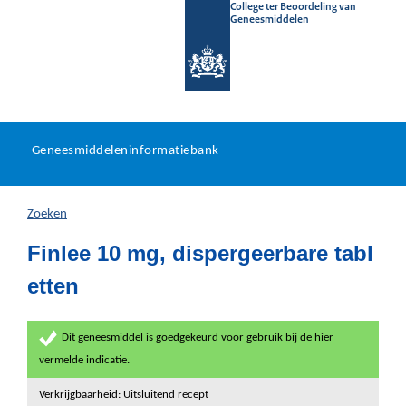
College ter Beoordeling van
Geneesmiddelen
Geneesmiddeleninformatieb
Ga
U
dir
Geneesmiddeleninformatiebank
na
bevindt
in
zich
Zoeken
hier:
Finlee 10 mg, dispergeerbare tabl
etten
Dit geneesmiddel is goedgekeurd voor gebruik bij de hier
vermelde indicatie.
Verkrijgbaarheid: Uitsluitend recept