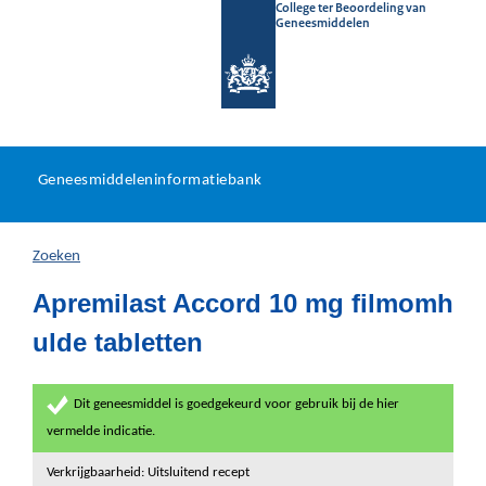
College ter Beoordeling van
Geneesmiddelen
Geneesmiddeleninformatieb
Ga
U
dir
Geneesmiddeleninformatiebank
na
bevindt
in
zich
Zoeken
hier:
Apremilast Accord 10 mg filmomh
ulde tabletten
Dit geneesmiddel is goedgekeurd voor gebruik bij de hier
vermelde indicatie.
Verkrijgbaarheid: Uitsluitend recept