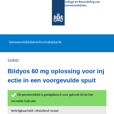
College ter Beoordeling van
Geneesmiddelen
Geneesmiddeleninformatieb
Ga
U
dir
Geneesmiddeleninformatiebank
na
bevindt
in
zich
Zoeken
hier:
Bildyos 60 mg oplossing voor inj
ectie in een voorgevulde spuit
Dit geneesmiddel is goedgekeurd voor gebruik bij de hier
vermelde indicatie.
Verkrijgbaarheid: Uitsluitend recept