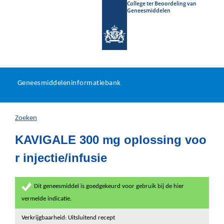
College ter Beoordeling van
Geneesmiddelen
Geneesmiddeleninformatieb
Ga
U
dir
Geneesmiddeleninformatiebank
na
bevindt
in
zich
Zoeken
hier:
KAVIGALE 300 mg oplossing voo
r injectie/infusie
Dit geneesmiddel is goedgekeurd voor gebruik bij de hier
vermelde indicatie.
Verkrijgbaarheid: Uitsluitend recept