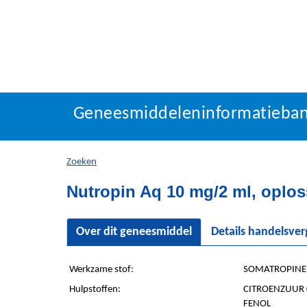
Geneesmiddeleninforma
Geneesmiddeleninformatieba
U
bevindt
zich
Zoeken
hier:
Nutropin Aq 10 mg/2 ml, oploss
Over dit geneesmiddel
Details handelsve
Werkzame stof:
SOMATROPINE 
Hulpstoffen:
CITROENZUUR 
FENOL