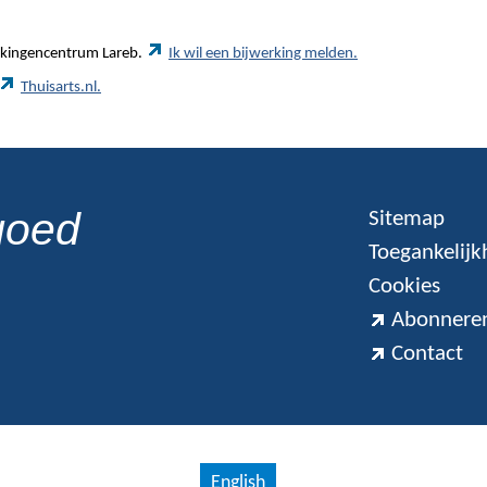
werkingencentrum Lareb.
Ik wil een bijwerking melden.
Thuisarts.nl.
goed
Sitemap
Toegankelijk
Cookies
Abonneren
Contact
English