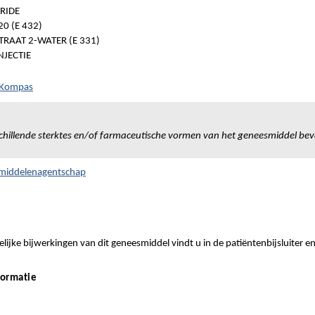
RIDE
0 (E 432)
RAAT 2-WATER (E 331)
NJECTIE
h Kompas
chillende sterktes en/of farmaceutische vormen van het geneesmiddel bev
smiddelenagentschap
ijke bijwerkingen van dit geneesmiddel vindt u in de patiëntenbijsluiter e
formatie