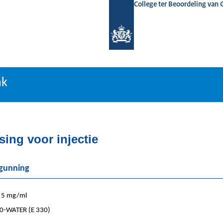
College ter Beoordeling van
tiebank
nk
ing voor injectie
rgunning
5 mg/ml
0-WATER (E 330)