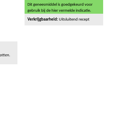
Dit geneesmiddel is goedgekeurd voor
gebruik bij de hier vermelde indicatie.
Verkrijgbaarheid:
Uitsluitend recept
atten.
n