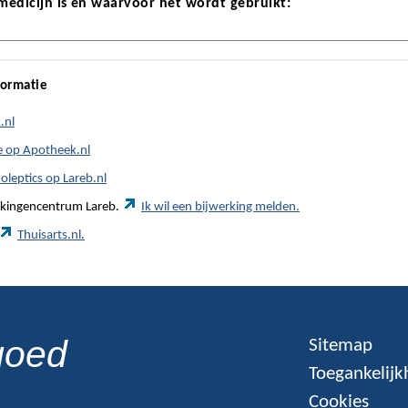
 medicijn is en waarvoor het wordt gebruikt:
formatie
.nl
e op Apotheek.nl
oleptics op Lareb.nl
werkingencentrum Lareb.
Ik wil een bijwerking melden.
Thuisarts.nl.
goed
Sitemap
Toegankelijk
Cookies