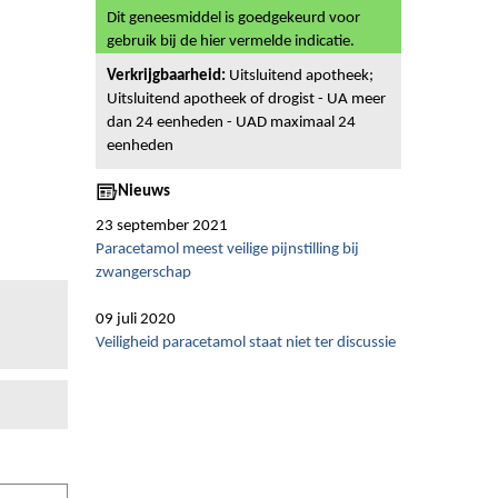
Dit geneesmiddel is goedgekeurd voor
gebruik bij de hier vermelde indicatie.
Verkrijgbaarheid:
Uitsluitend apotheek;
Uitsluitend apotheek of drogist - UA meer
dan 24 eenheden - UAD maximaal 24
eenheden
Nieuws
23 september 2021
Paracetamol meest veilige pijnstilling bij
zwangerschap
09 juli 2020
Veiligheid paracetamol staat niet ter discussie