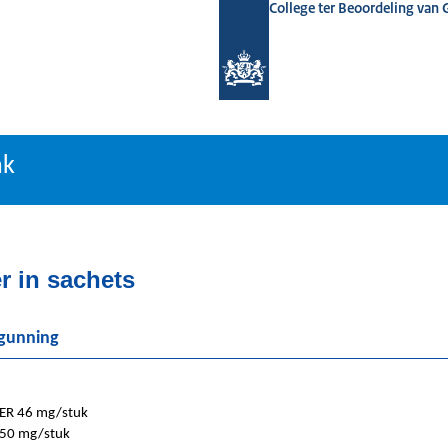
College ter Beoordeling van
tiebank
nk
r in sachets
rgunning
ER 46 mg/stuk
50 mg/stuk