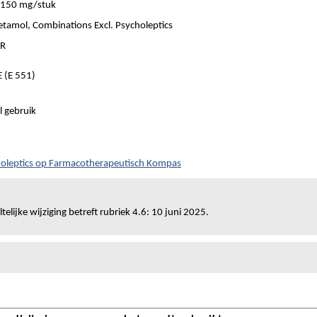
150 mg/stuk
tamol, Combinations Excl. Psycholeptics
ER
 (E 551)
l gebruik
choleptics op Farmacotherapeutisch Kompas
telijke wijziging betreft rubriek 4.6: 10 juni 2025.