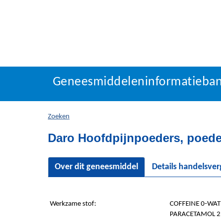
Geneesmiddeleninforma
Geneesmiddeleninformatieba
U
bevindt
zich
Zoeken
hier:
Daro Hoofdpijnpoeders, poede
Over dit geneesmiddel
Details handelsve
Werkzame stof:
COFFEINE 0-WAT
PARACETAMOL 2