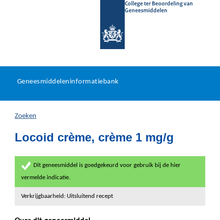
College ter Beoordeling van
Geneesmiddelen
Geneesmiddeleninformatieb
Ga
U
dir
Geneesmiddeleninformatiebank
na
bevindt
in
zich
Zoeken
hier:
Locoid crème, crème 1 mg/g
Dit geneesmiddel is goedgekeurd voor gebruik bij de hier
vermelde indicatie.
Verkrijgbaarheid: Uitsluitend recept