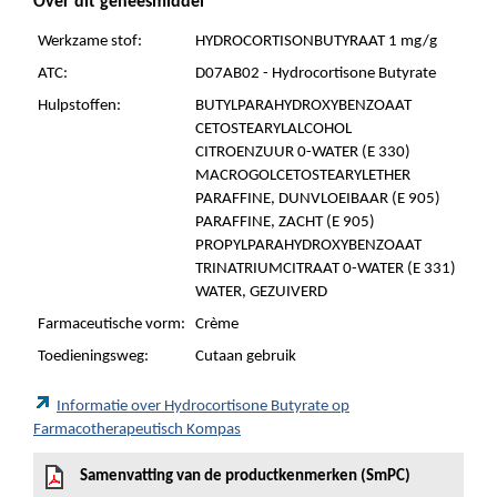
Over dit geneesmiddel
Werkzame stof:
HYDROCORTISONBUTYRAAT 1 mg/g
ATC:
D07AB02 - Hydrocortisone Butyrate
Hulpstoffen:
BUTYLPARAHYDROXYBENZOAAT
CETOSTEARYLALCOHOL
CITROENZUUR 0-WATER (E 330)
MACROGOLCETOSTEARYLETHER
PARAFFINE, DUNVLOEIBAAR (E 905)
PARAFFINE, ZACHT (E 905)
PROPYLPARAHYDROXYBENZOAAT
TRINATRIUMCITRAAT 0-WATER (E 331)
WATER, GEZUIVERD
Farmaceutische vorm:
Crème
Toedieningsweg:
Cutaan gebruik
Informatie over Hydrocortisone Butyrate op
Farmacotherapeutisch Kompas
Samenvatting van de productkenmerken (SmPC)