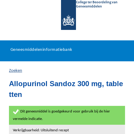
College ter Beoordeling van
Geneesmiddelen
Geneesmiddeleninformatieb
Ga
U
dir
Geneesmiddeleninformatiebank
na
bevindt
in
zich
Zoeken
hier:
Allopurinol Sandoz 300 mg, table
tten
Dit geneesmiddel is goedgekeurd voor gebruik bij de hier
vermelde indicatie.
Verkrijgbaarheid: Uitsluitend recept