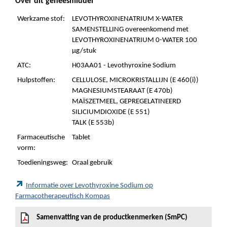
Over dit geneesmiddel
Werkzame stof:
LEVOTHYROXINENATRIUM X-WATER
SAMENSTELLING overeenkomend met
LEVOTHYROXINENATRIUM 0-WATER 100
µg/stuk
ATC:
H03AA01 - Levothyroxine Sodium
Hulpstoffen:
CELLULOSE, MICROKRISTALLIJN (E 460(i))
MAGNESIUMSTEARAAT (E 470b)
MAÏSZETMEEL, GEPREGELATINEERD
SILICIUMDIOXIDE (E 551)
TALK (E 553b)
Farmaceutische
Tablet
vorm:
Toedieningsweg:
Oraal gebruik
Informatie over Levothyroxine Sodium op
Farmacotherapeutisch Kompas
Samenvatting van de productkenmerken (SmPC)