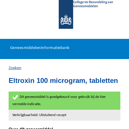
College ter Beoordeling van
Geneesmiddelen
Geneesmiddeleninformatieb
Ga
U
dir
Geneesmiddeleninformatiebank
na
bevindt
in
zich
Zoeken
hier:
Eltroxin 100 microgram, tabletten
Dit geneesmiddel is goedgekeurd voor gebruik bij de hier
vermelde indicatie.
Verkrijgbaarheid: Uitsluitend recept