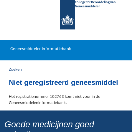
College ter Beoordeling van
Geneesmiddelen
Geneesmiddeleninformatieb
Ga
U
dir
Geneesmiddeleninformatiebank
na
bevindt
in
zich
Zoeken
hier:
Niet geregistreerd geneesmiddel
Het registratienummer 102763 komt niet voor in de
Geneesmiddeleninformatiebank.
Goede medicijnen goed