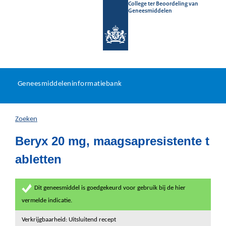
College ter Beoordeling van
Geneesmiddelen
Geneesmiddeleninformatieb
Ga
U
dir
Geneesmiddeleninformatiebank
na
bevindt
in
zich
Zoeken
hier:
Beryx 20 mg, maagsapresistente t
abletten
Dit geneesmiddel is goedgekeurd voor gebruik bij de hier
vermelde indicatie.
Verkrijgbaarheid: Uitsluitend recept