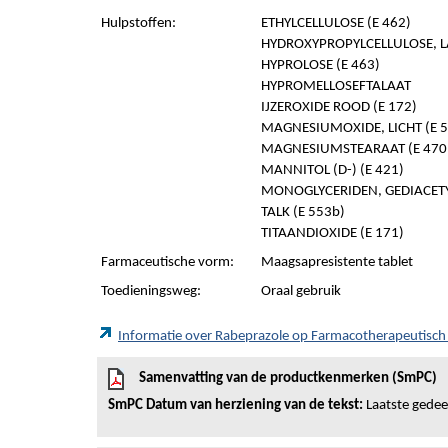
Hulpstoffen:
ETHYLCELLULOSE (E 462)
HYDROXYPROPYLCELLULOSE, L
HYPROLOSE (E 463)
HYPROMELLOSEFTALAAT
IJZEROXIDE ROOD (E 172)
MAGNESIUMOXIDE, LICHT (E 5
MAGNESIUMSTEARAAT (E 470
MANNITOL (D-) (E 421)
MONOGLYCERIDEN, GEDIACET
TALK (E 553b)
TITAANDIOXIDE (E 171)
Farmaceutische vorm:
Maagsapresistente tablet
Toedieningsweg:
Oraal gebruik
Informatie over Rabeprazole op Farmacotherapeutisc
Samenvatting van de productkenmerken (SmPC)
SmPC Datum van herziening van de tekst:
Laatste gedeel