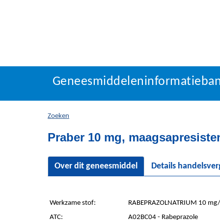
Geneesmiddeleninforma
Geneesmiddeleninformatieba
U
bevindt
zich
Zoeken
hier:
Praber 10 mg, maagsapresisten
Over dit geneesmiddel
Details handelsve
Werkzame stof:
RABEPRAZOLNATRIUM 10 mg/s
ATC:
A02BC04 - Rabeprazole