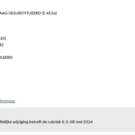
AAG GESUBSTITUEERD (E 463a)
30)
b)
YLEERD
h Kompas
telijke wijziging betreft de rubriek 6.3: 08 mei 2024