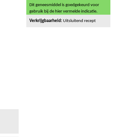
Dit geneesmiddel is goedgekeurd voor
gebruik bij de hier vermelde indicatie.
Verkrijgbaarheid:
Uitsluitend recept