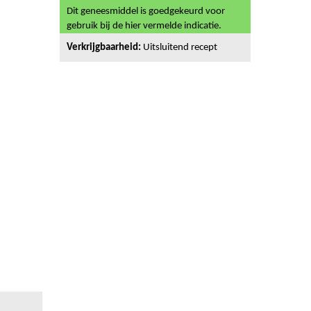
Dit geneesmiddel is goedgekeurd voor
gebruik bij de hier vermelde indicatie.
Verkrijgbaarheid:
Uitsluitend recept