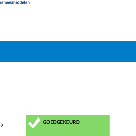
 Geneesmiddelen
GOEDGEKEURD
80