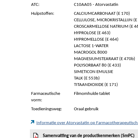
ATC:
C10AA05 - Atorvastatin
Hulpstoffen:
CALCIUMCARBONAAT (E 170)
CELLULOSE, MICROKRISTALLIJN (E 
CROSCARMELLOSE NATRIUM (E 4
HYPROLOSE (E 463)
HYPROMELLOSE (E 464)
LACTOSE 1-WATER
MACROGOL 8000
MAGNESIUMSTEARAAT (E 470b)
POLYSORBAAT 80 (E 433)
SIMETICON EMULSIE
TALK (E 553b)
TITAANDIOXIDE (E 171)
Farmaceutische
Filmomhulde tablet
vorm:
Toedieningsweg:
Oraal gebruik
Informatie over Atorvastatin op Farmacotherapeutisc
Samenvatting van de productkenmerken (SmPC)