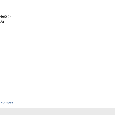
460(i))
68)
h Kompas