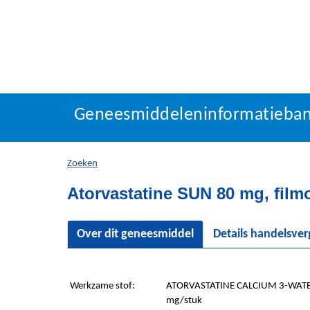
Geneesmiddeleninforma
Geneesmiddeleninformatieba
U
bevindt
zich
Zoeken
hier:
Atorvastatine SUN 80 mg, film
Over dit geneesmiddel
Details handelsve
Werkzame stof:
ATORVASTATINE CALCIUM 3-WATE
mg/stuk