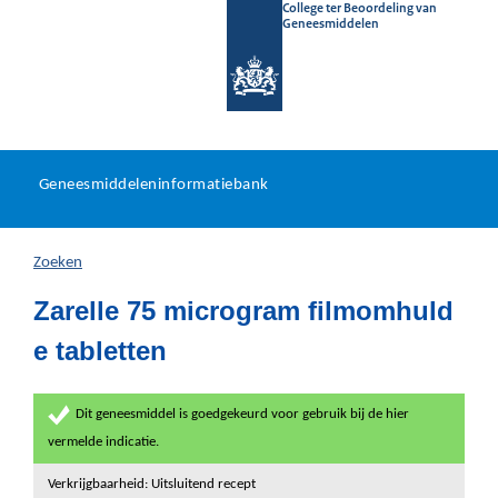
College ter Beoordeling van
Geneesmiddelen
Geneesmiddeleninformatieb
Ga
U
dir
Geneesmiddeleninformatiebank
na
bevindt
in
zich
Zoeken
hier:
Zarelle 75 microgram filmomhuld
e tabletten
Dit geneesmiddel is goedgekeurd voor gebruik bij de hier
vermelde indicatie.
Verkrijgbaarheid: Uitsluitend recept