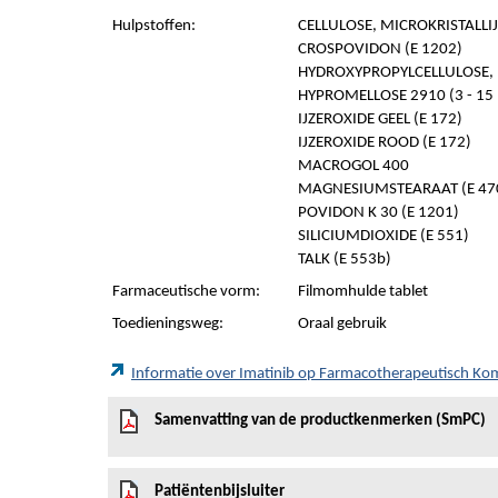
Hulpstoffen:
CELLULOSE, MICROKRISTALLIJN
CROSPOVIDON (E 1202)
HYDROXYPROPYLCELLULOSE, 
HYPROMELLOSE 2910 (3 - 15 
IJZEROXIDE GEEL (E 172)
IJZEROXIDE ROOD (E 172)
MACROGOL 400
MAGNESIUMSTEARAAT (E 47
POVIDON K 30 (E 1201)
SILICIUMDIOXIDE (E 551)
TALK (E 553b)
Farmaceutische vorm:
Filmomhulde tablet
Toedieningsweg:
Oraal gebruik
Informatie over Imatinib op Farmacotherapeutisch K
Samenvatting van de productkenmerken (SmPC)
Patiëntenbijsluiter