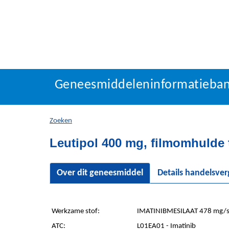
Geneesmiddeleninforma
Geneesmiddeleninformatieba
U
bevindt
zich
Zoeken
hier:
Leutipol 400 mg, filmomhulde 
Over dit geneesmiddel
Details handelsve
Werkzame stof:
IMATINIBMESILAAT 478 mg/s
ATC:
L01EA01 - Imatinib