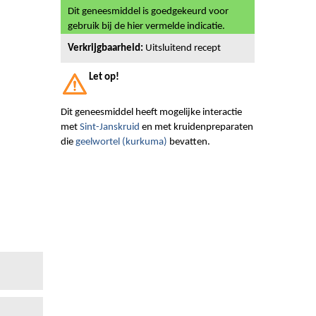
Dit geneesmiddel is goedgekeurd voor
gebruik bij de hier vermelde indicatie.
Verkrijgbaarheid:
Uitsluitend recept
Let op!
Dit geneesmiddel heeft mogelijke interactie
met
Sint-Janskruid
en met kruidenpreparaten
die
geelwortel (kurkuma)
bevatten.