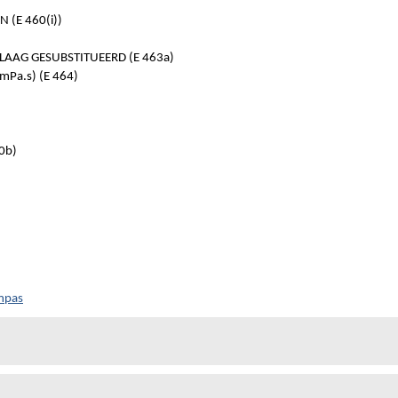
 (E 460(i))
LAAG GESUBSTITUEERD (E 463a)
mPa.s) (E 464)
0b)
ompas