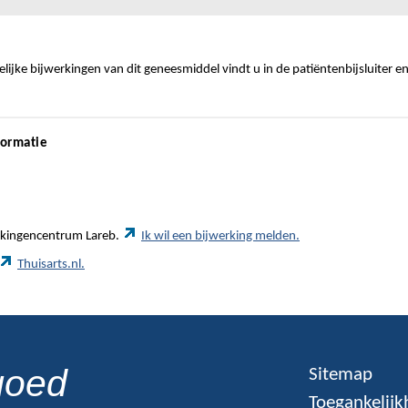
ijke bijwerkingen van dit geneesmiddel vindt u in de patiëntenbijsluiter e
formatie
werkingencentrum Lareb.
Ik wil een bijwerking melden.
Thuisarts.nl.
goed
Sitemap
Toegankelijk