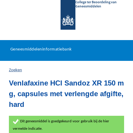
College ter Beoordeling van
Geneesmiddelen
Geneesmiddeleninformatieb
Ga
U
dir
Geneesmiddeleninformatiebank
na
bevindt
in
zich
Zoeken
hier:
Venlafaxine HCl Sandoz XR 150 m
g, capsules met verlengde afgifte,
hard
Dit geneesmiddel is goedgekeurd voor gebruik bij de hier
vermelde indicatie.