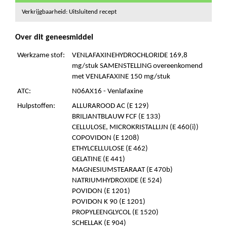
Verkrijgbaarheid: Uitsluitend recept
Over dit geneesmiddel
Werkzame stof:
VENLAFAXINEHYDROCHLORIDE 169,8
mg/stuk SAMENSTELLING overeenkomend
met VENLAFAXINE 150 mg/stuk
ATC:
N06AX16 - Venlafaxine
Hulpstoffen:
ALLURAROOD AC (E 129)
BRILJANTBLAUW FCF (E 133)
CELLULOSE, MICROKRISTALLIJN (E 460(i))
COPOVIDON (E 1208)
ETHYLCELLULOSE (E 462)
GELATINE (E 441)
MAGNESIUMSTEARAAT (E 470b)
NATRIUMHYDROXIDE (E 524)
POVIDON (E 1201)
POVIDON K 90 (E 1201)
PROPYLEENGLYCOL (E 1520)
SCHELLAK (E 904)