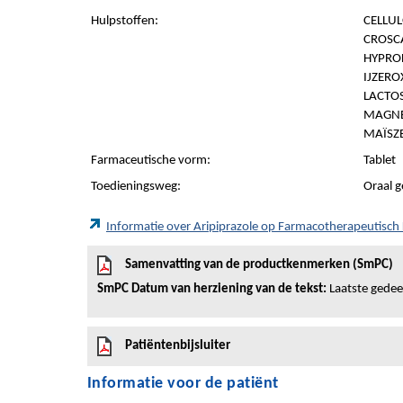
Hulpstoffen:
CELLUL
CROSC
HYPROL
IJZERO
LACTO
MAGNE
MAÏSZ
Farmaceutische vorm:
Tablet
Toedieningsweg:
Oraal g
Informatie over Aripiprazole op Farmacotherapeutisc
Samenvatting van de productkenmerken (SmPC)
SmPC Datum van herziening van de tekst:
Laatste gedee
Patiëntenbijsluiter
Informatie voor de patiënt