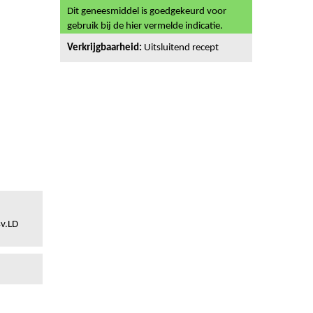
Dit geneesmiddel is goedgekeurd voor
gebruik bij de hier vermelde indicatie.
Verkrijgbaarheid:
Uitsluitend recept
4v.LD