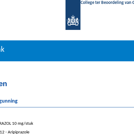
College ter Beoordeling van
tiebank
nk
ten
rgunning
RAZOL 10 mg/stuk
2 - Aripiprazole