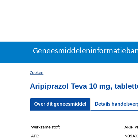
Geneesmiddeleninforma
Geneesmiddeleninformatieba
U
bevindt
zich
Zoeken
hier:
Aripiprazol Teva 10 mg, tablet
Over dit geneesmiddel
Details handelsve
Werkzame stof:
ARIPIP
ATC:
N05AX1