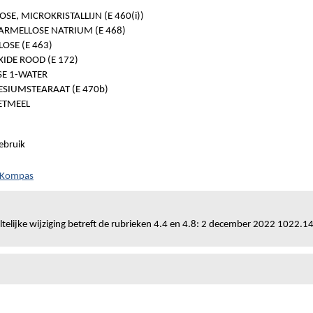
OSE, MICROKRISTALLIJN (E 460(i))
ARMELLOSE NATRIUM (E 468)
OSE (E 463)
XIDE ROOD (E 172)
SE 1-WATER
SIUMSTEARAAT (E 470b)
ETMEEL
ebruik
h Kompas
ltelijke wijziging betreft de rubrieken 4.4 en 4.8: 2 december 2022 1022.1