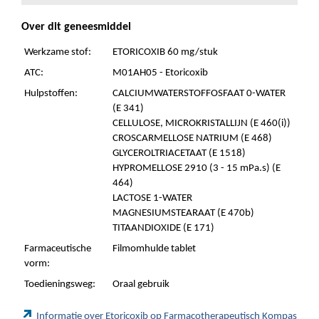
Over dit geneesmiddel
Werkzame stof:
ETORICOXIB 60 mg/stuk
ATC:
M01AH05 - Etoricoxib
Hulpstoffen:
CALCIUMWATERSTOFFOSFAAT 0-WATER
(E 341)
CELLULOSE, MICROKRISTALLIJN (E 460(i))
CROSCARMELLOSE NATRIUM (E 468)
GLYCEROLTRIACETAAT (E 1518)
HYPROMELLOSE 2910 (3 - 15 mPa.s) (E
464)
LACTOSE 1-WATER
MAGNESIUMSTEARAAT (E 470b)
TITAANDIOXIDE (E 171)
Farmaceutische
Filmomhulde tablet
vorm:
Toedieningsweg:
Oraal gebruik
Informatie over Etoricoxib op Farmacotherapeutisch Kompas