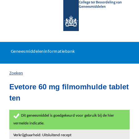
College ter Beoordeling van
Geneesmiddelen
Geneesmiddeleninformatieb
Ga
U
dir
Geneesmiddeleninformatiebank
na
bevindt
in
zich
Zoeken
hier:
Evetore 60 mg filmomhulde tablet
ten
Dit geneesmiddel is goedgekeurd voor gebruik bij de hier
vermelde indicatie.
Verkrijgbaarheid: Uitsluitend recept