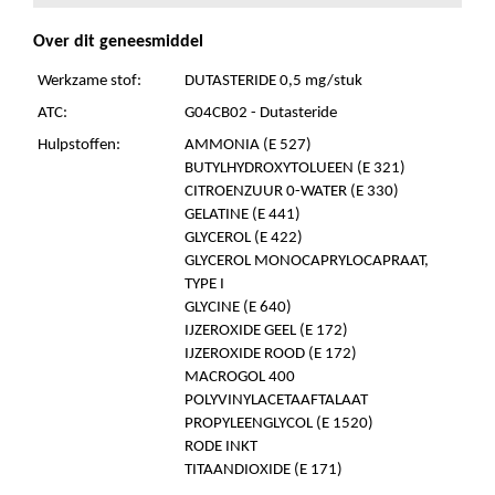
Over dit geneesmiddel
Werkzame stof:
DUTASTERIDE 0,5 mg/stuk
ATC:
G04CB02 - Dutasteride
Hulpstoffen:
AMMONIA (E 527)
BUTYLHYDROXYTOLUEEN (E 321)
CITROENZUUR 0-WATER (E 330)
GELATINE (E 441)
GLYCEROL (E 422)
GLYCEROL MONOCAPRYLOCAPRAAT,
TYPE I
GLYCINE (E 640)
IJZEROXIDE GEEL (E 172)
IJZEROXIDE ROOD (E 172)
MACROGOL 400
POLYVINYLACETAAFTALAAT
PROPYLEENGLYCOL (E 1520)
RODE INKT
TITAANDIOXIDE (E 171)