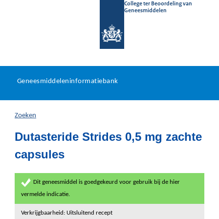
College ter Beoordeling van
Geneesmiddelen
Geneesmiddeleninformatieb
Ga
U
dir
Geneesmiddeleninformatiebank
na
bevindt
in
zich
Zoeken
hier:
Dutasteride Strides 0,5 mg zachte
capsules
Dit geneesmiddel is goedgekeurd voor gebruik bij de hier
vermelde indicatie.
Verkrijgbaarheid: Uitsluitend recept