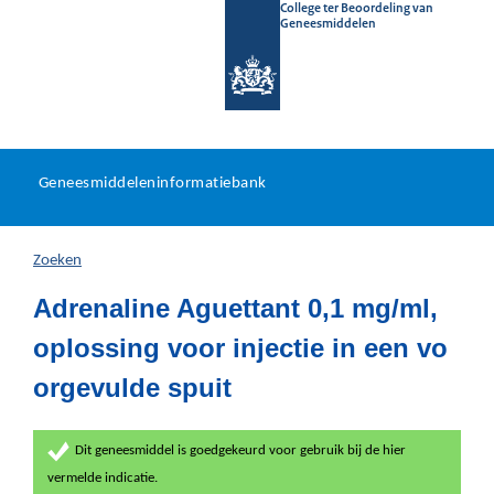
College ter Beoordeling van
Geneesmiddelen
Geneesmiddeleninformatieb
Ga
U
dir
Geneesmiddeleninformatiebank
na
bevindt
in
zich
Zoeken
hier:
Adrenaline Aguettant 0,1 mg/ml,
oplossing voor injectie in een vo
orgevulde spuit
Dit geneesmiddel is goedgekeurd voor gebruik bij de hier
vermelde indicatie.